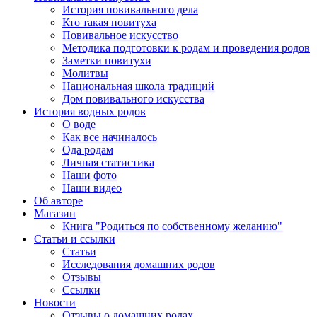
История повивального дела
Кто такая повитуха
Повивальное искусство
Методика подготовки к родам и проведения родов
Заметки повитухи
Молитвы
Национальная школа традиций
Дом повивального искусства
История водных родов
О воде
Как все начиналось
Ода родам
Личная статистика
Наши фото
Наши видео
Об авторе
Магазин
Книга "Родиться по собственному желанию"
Статьи и ссылки
Статьи
Исследования домашних родов
Отзывы
Ссылки
Новости
Отзывы о домашних родах