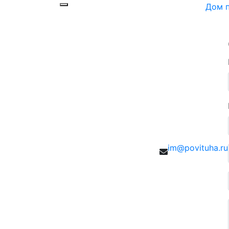
Дом п
im@povituha.ru