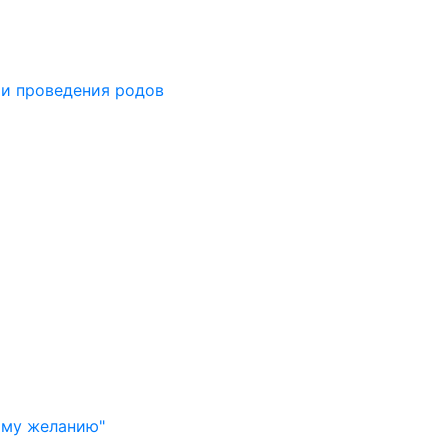
 и проведения родов
й
ому желанию"