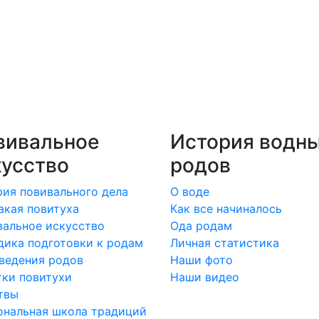
вивальное
История водн
кусство
родов
ия повивального дела
О воде
акая повитуха
Как все начиналось
альное искусство
Ода родам
ика подготовки к родам
Личная статистика
ведения родов
Наши фото
ки повитухи
Наши видео
твы
ональная школа традиций