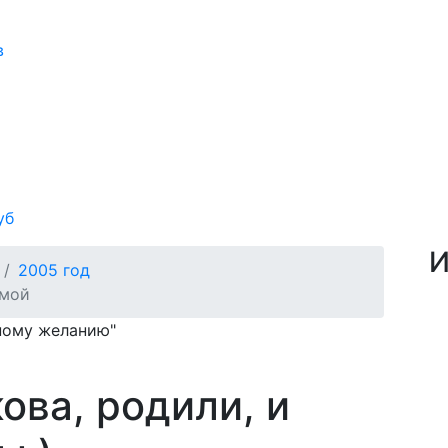
в
уб
И
2005 год
омой
нному желанию"
ова, родили, и