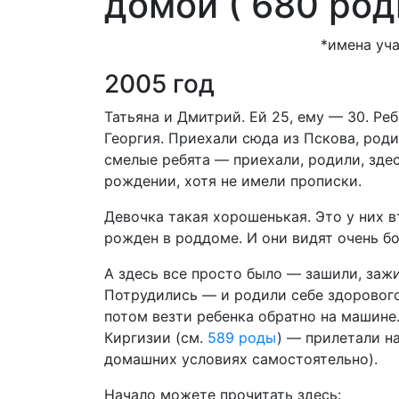
домой ( 680 род
*имена уч
2005 год
Татьяна и Дмитрий. Ей 25, ему — 30. Ре
Георгия. Приехали сюда из Пскова, роди
смелые ребята — приехали, родили, зде
рождении, хотя не имели прописки.
Девочка такая хорошенькая. Это у них 
рожден в роддоме. И они видят очень б
А здесь все просто было — зашили, заж
Потрудились — и родили себе здорового 
потом везти ребенка обратно на машине.
Киргизии (см.
589 роды
) — прилетали н
домашних условиях самостоятельно).
Начало можете прочитать здесь: