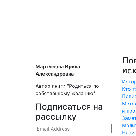
По
Мартынова Ирина
ис
Александровна
Истор
Автор книги "Родиться по
Кто т
собственному желанию"
Повив
Метод
Подписаться на
и про
рассылку
Замет
Моли
Наци