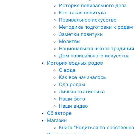
История повивального дела
Кто такая повитуха
Повивальное искусство
Методика подготовки к родам
Заметки повитухи
Молитвы
Национальная школа традици
Дом повивального искусства
История водных родов
О воде
Как все начиналось
Ода родам
Личная статистика
Наши фото
Наши видео
Об авторе
Магазин
Книга "Родиться по собственн