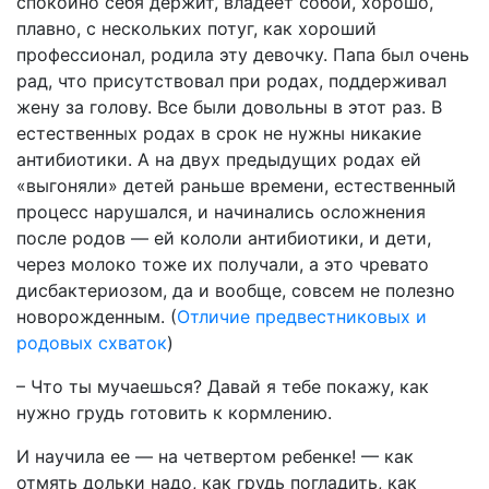
спокойно себя держит, владеет собой, хорошо,
плавно, с нескольких потуг, как хороший
профессионал, родила эту девочку. Папа был очень
рад, что присутствовал при родах, поддерживал
жену за голову. Все были довольны в этот раз. В
естественных родах в срок не нужны никакие
антибиотики. А на двух предыдущих родах ей
«выгоняли» детей раньше времени, естественный
процесс нарушался, и начинались осложнения
после родов — ей кололи антибиотики, и дети,
через молоко тоже их получали, а это чревато
дисбактериозом, да и вообще, совсем не полезно
новорожденным. (
Отличие предвестниковых и
родовых схваток
)
– Что ты мучаешься? Давай я тебе покажу, как
нужно грудь готовить к кормлению.
И научила ее — на четвертом ребенке! — как
отмять дольки надо, как грудь погладить, как