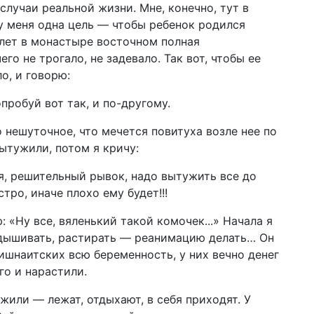
случаи реальной жизни. Мне, конечно, тут в
 у меня одна цель — чтобы ребенок родился
 лет в монастыре восточном полная
го не трогало, не задевало. Так вот, чтобы ее
о, и говорю:
попробуй вот так, и по-другому.
о нешуточное, что мечется повитуха возле нее по
ытужили, потом я кричу:
бя, решительный рывок, надо вытужить все до
тро, иначе плохо ему будет!!!
 «Ну все, вяленький такой комочек...» Начала я
здышивать, растирать — реанимацию делать… Он
ришнаитских всю беременность, у них вечно денег
го и нарастили.
жили — лежат, отдыхают, в себя приходят. У