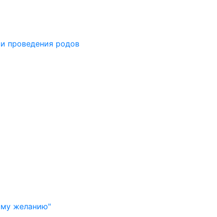
 и проведения родов
й
ому желанию"