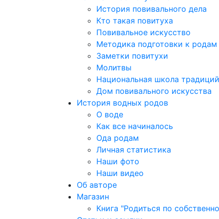
История повивального дела
Кто такая повитуха
Повивальное искусство
Методика подготовки к родам
Заметки повитухи
Молитвы
Национальная школа традици
Дом повивального искусства
История водных родов
О воде
Как все начиналось
Ода родам
Личная статистика
Наши фото
Наши видео
Об авторе
Магазин
Книга "Родиться по собственн