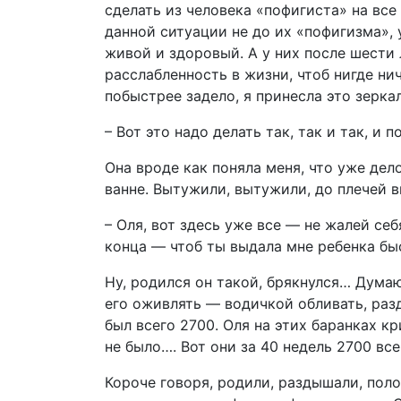
сделать из человека «пофигиста» на все 
данной ситуации не до их «пофигизма»,
живой и здоровый. А у них после шести
расслабленность в жизни, чтоб нигде ниче
побыстрее задело, я принесла это зеркал
– Вот это надо делать так, так и так, и 
Она вроде как поняла меня, что уже дел
ванне. Вытужили, вытужили, до плечей в
– Оля, вот здесь уже все — не жалей се
конца — чтоб ты выдала мне ребенка быс
Ну, родился он такой, брякнулся… Думаю:
его оживлять — водичкой обливать, ра
был всего 2700. Оля на этих баранках к
не было…. Вот они за 40 недель 2700 все
Короче говоря, родили, раздышали, поло