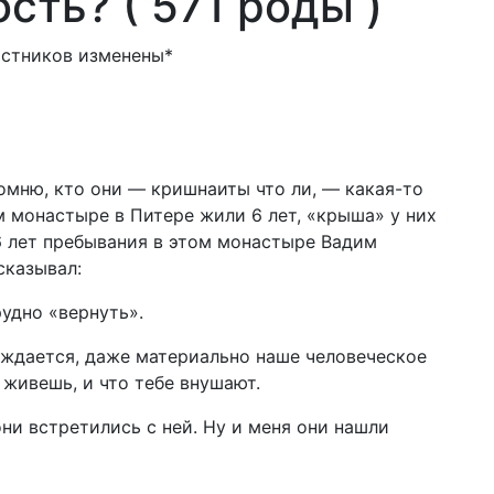
сть? ( 571 роды )
астников изменены*
помню, кто они — кришнаиты что ли, — какая-то
ем монастыре в Питере жили 6 лет, «крыша» у них
6 лет пребывания в этом монастыре Вадим
сказывал:
рудно «вернуть».
ождается, даже материально наше человеческое
 живешь, и что тебе внушают.
ни встретились с ней. Ну и меня они нашли