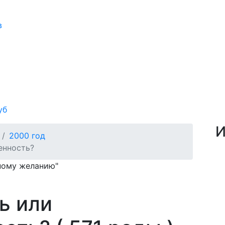
в
уб
И
2000 год
енность?
нному желанию"
ь или