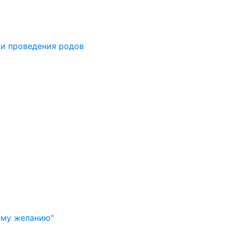
 и проведения родов
й
ому желанию"