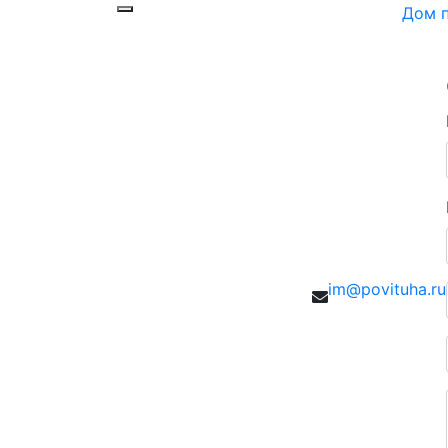
Дом п
im@povituha.ru