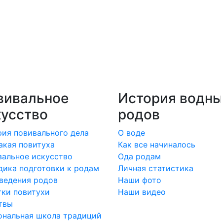
вивальное
История водн
кусство
родов
ия повивального дела
О воде
акая повитуха
Как все начиналось
альное искусство
Ода родам
ика подготовки к родам
Личная статистика
ведения родов
Наши фото
ки повитухи
Наши видео
твы
ональная школа традиций