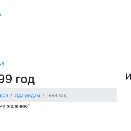
в
уб
99 год
И
дов
Ода родам
1999 год
ому желанию"