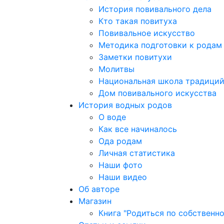
История повивального дела
Кто такая повитуха
Повивальное искусство
Методика подготовки к родам
Заметки повитухи
Молитвы
Национальная школа традици
Дом повивального искусства
История водных родов
О воде
Как все начиналось
Ода родам
Личная статистика
Наши фото
Наши видео
Об авторе
Магазин
Книга "Родиться по собственн