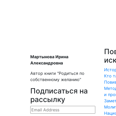
По
Мартынова Ирина
ис
Александровна
Истор
Автор книги "Родиться по
Кто т
собственному желанию"
Повив
Метод
Подписаться на
и про
рассылку
Замет
Моли
Наци