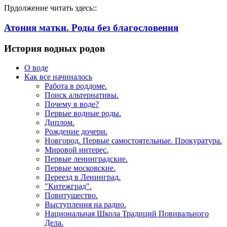
Прдолжение читать здесь::
Атония матки. Роды без благословения
История водных родов
О воде
Как все начиналось
Работа в роддоме.
Поиск альтернативы.
Почему в воде?
Первые водные роды.
Диплом.
Рождение дочери.
Новгород. Первые самостоятельные. Прокуратура.
Мировой интерес.
Первые ленинградские.
Первые московские.
Переезд в Ленинград.
"Китежград".
Повитушество.
Выступления на радио.
Национальная Школа Традиций Повивального
Дела.