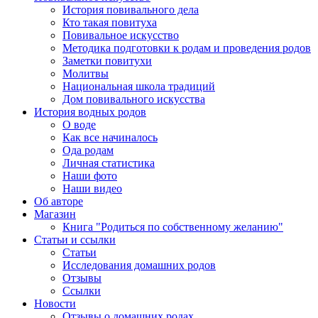
История повивального дела
Кто такая повитуха
Повивальное искусство
Методика подготовки к родам и проведения родов
Заметки повитухи
Молитвы
Национальная школа традиций
Дом повивального искусства
История водных родов
О воде
Как все начиналось
Ода родам
Личная статистика
Наши фото
Наши видео
Об авторе
Магазин
Книга "Родиться по собственному желанию"
Статьи и ссылки
Статьи
Исследования домашних родов
Отзывы
Ссылки
Новости
Отзывы о домашних родах