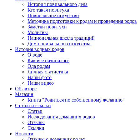
История повивального дела
Кто такая повитуха
Повивальное искусство
Методика подготовки к родам и проведения родов
Заметки повитухи
Молитвы
Национальная школа традиций
Дом повивального искусства
История водных родов
О воде
Как все начиналось
Ода родам
Личная статистика
Наши фото
Наши видео
Об авторе
Магазин
Книга "Родиться по собственному желанию"
Статьи и ссылки
Статьи
Исследования домашних родов
Отзывы
Ссылки
Новости
Отзывы о домашних родах