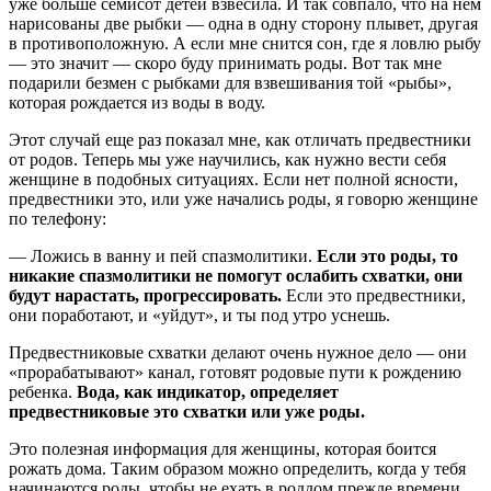
уже больше семисот детей взвесила. И так совпало, что на нем
нарисованы две рыбки — одна в одну сторону плывет, другая
в противоположную. А если мне снится сон, где я ловлю рыбу
— это значит — скоро буду принимать роды. Вот так мне
подарили безмен с рыбками для взвешивания той «рыбы»,
которая рождается из воды в воду.
Этот случай еще раз показал мне, как отличать предвестники
от родов. Теперь мы уже научились, как нужно вести себя
женщине в подобных ситуациях. Если нет полной ясности,
предвестники это, или уже начались роды, я говорю женщине
по телефону:
— Ложись в ванну и пей спазмолитики.
Если это роды, то
никакие спазмолитики не помогут ослабить схватки, они
будут нарастать, прогрессировать.
Если это предвестники,
они поработают, и «уйдут», и ты под утро уснешь.
Предвестниковые схватки делают очень нужное дело — они
«прорабатывают» канал, готовят родовые пути к рождению
ребенка.
Вода, как индикатор, определяет
предвестниковые это схватки или уже роды.
Это полезная информация для женщины, которая боится
рожать дома. Таким образом можно определить, когда у тебя
начинаются роды, чтобы не ехать в роддом прежде времени,