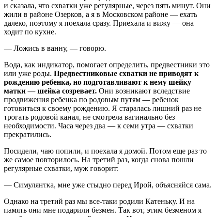
и сказала, что схватки уже регулярные, через пять минут. Они
жили в районе Озерков, а я в Московском районе — ехать
далеко, поэтому я поехала сразу. Приехала и вижу — она
ходит по кухне.
— Ложись в ванну, — говорю.
Вода, как индикатор, помогает определить, предвестники это
или уже роды.
Предвестниковые схватки не приводят к
рождению ребенка, но подготавливают к нему шейку
матки — шейка созревает.
Они возникают вследствие
продвижения ребенка по родовым путям — ребенок
готовиться к своему рождению. Я старалась лишний раз не
трогать родовой канал, не смотрела вагинально без
необходимости. Часа через два — к семи утра — схватки
прекратились.
Посидели, чаю попили, и поехала я домой. Потом еще раз то
же самое повторилось. На третий раз, когда снова пошли
регулярные схватки, муж говорит:
— Симулянтка, мне уже стыдно перед Ирой, объясняйся сама.
Однако на третий раз мы все-таки родили Катеньку. И на
память они мне подарили безмен. Так вот, этим безменом я