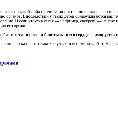
…
избавиться по какой-либо причине, он постоянно испытывает силь
ю органов. Впоследствии у таких детей обнаруживаются различ
рование. И если кто-то в семье — например, свекровь — не хоч
ию его органов.
любят и хотят от него избавиться, то его сердце формируется
епенно рассказывать о таких случаях, и вспоминать об этом пер
 врачами