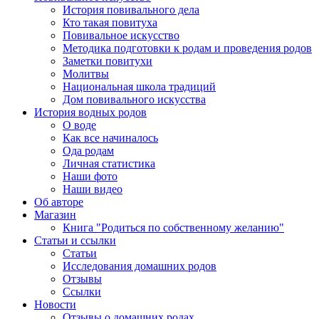
История повивального дела
Кто такая повитуха
Повивальное искусство
Методика подготовки к родам и проведения родов
Заметки повитухи
Молитвы
Национальная школа традиций
Дом повивального искусства
История водных родов
О воде
Как все начиналось
Ода родам
Личная статистика
Наши фото
Наши видео
Об авторе
Магазин
Книга "Родиться по собственному желанию"
Статьи и ссылки
Статьи
Исследования домашних родов
Отзывы
Ссылки
Новости
Отзывы о домашних родах