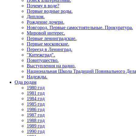
Поиск альтернативы.
Почему в воде?
Первые водные роды.
Диплом.
Рождение дочери.
Новгород. Первые самостоятельные. Прокуратура.
Мировой интерес.
Первые ленинградские.
Первые московские.
Переезд в Ленинград.
"Китежград".
Повитушество.
Выступления на радио.
Национальная Школа Традиций Повивального Дела
Надежды.
Ода родам
1980 год
1981 год
1984 год
1985 год
1986 год
1987 год
1988 год
1989 год
1990 год