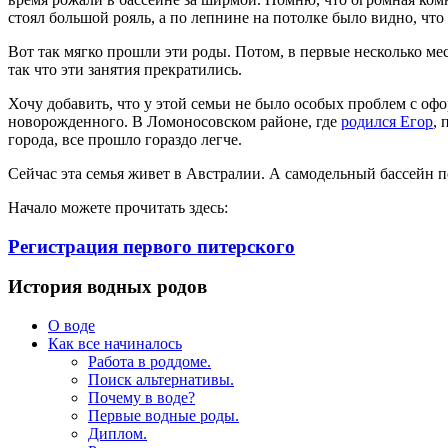
стоял большой рояль, а по лепнине на потолке было видно, что 
Вот так мягко прошли эти роды. Потом, в первые несколько ме
так что эти занятия прекратились.
Хочу добавить, что у этой семьи не было особых проблем с оф
новорожденного. В Ломоносовском районе, где
родился Егор
, 
города, все прошло гораздо легче.
Сейчас эта семья живет в Австралии. А самодельный бассейн по
Начало можете прочитать здесь:
Регистрация первого питерского
История водных родов
О воде
Как все начиналось
Работа в роддоме.
Поиск альтернативы.
Почему в воде?
Первые водные роды.
Диплом.