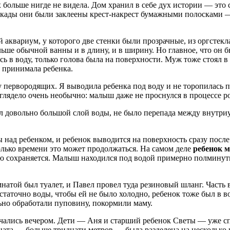
льше нигде не видела. Дом хранил в себе дух истории — это ср
локады они были заклеены крест-накрест бумажными полосками —
 аквариум, у которого две стенки были прозрачные, из оргстекл
льше обычной ванны и в длину, и в ширину. Но главное, что он 
 в воду, только голова была на поверхности. Муж тоже стоял в 
и принимала ребенка.
 у первородящих. Я выводила ребенка под воду и не торопилась
лядело очень необычно: малыш даже не проснулся в процессе ро
 довольно большой слой воды, не было перепада между внутри
ы над ребенком, и ребенок выводится на поверхность сразу посл
колько времени это может продолжаться. На самом деле
ребенок м
рью сохраняется. Малыш находился под водой примерно полминуты
мнатой был туалет, и Павел провел туда резиновый шланг. Част
статочно воды, чтобы ей не было холодно, ребенок тоже был в в
ьно обработали пуповину, покормили маму.
ачались вечером. Дети — Аня и старший ребенок Светы — уже сп
ната — больше тридцати метров — была разделена на несколько