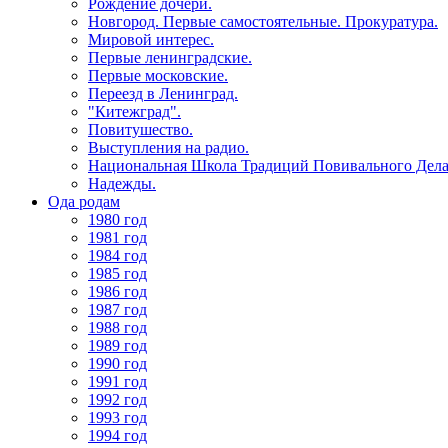
Рождение дочери.
Новгород. Первые самостоятельные. Прокуратура.
Мировой интерес.
Первые ленинградские.
Первые московские.
Переезд в Ленинград.
"Китежград".
Повитушество.
Выступления на радио.
Национальная Школа Традиций Повивального Дела
Надежды.
Ода родам
1980 год
1981 год
1984 год
1985 год
1986 год
1987 год
1988 год
1989 год
1990 год
1991 год
1992 год
1993 год
1994 год