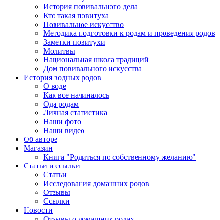
История повивального дела
Кто такая повитуха
Повивальное искусство
Методика подготовки к родам и проведения родов
Заметки повитухи
Молитвы
Национальная школа традиций
Дом повивального искусства
История водных родов
О воде
Как все начиналось
Ода родам
Личная статистика
Наши фото
Наши видео
Об авторе
Магазин
Книга "Родиться по собственному желанию"
Статьи и ссылки
Статьи
Исследования домашних родов
Отзывы
Ссылки
Новости
Отзывы о домашних родах