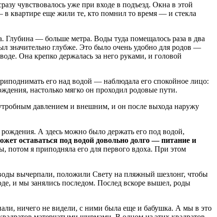
азу чувствовалось уже при входе в подъезд. Окна в этой
 в квартире еще жили те, кто помнил то время — и стекла
а. Глубина — больше метра. Воды туда помещалось раза в два
был значительно глубже. Это было очень удобно для родов —
воде. Она крепко держалась за него руками, и головой
 приподнимать его над водой — наблюдала его спокойное лицо:
ждения, настолько мягко он проходил родовые пути.
утробным давлением и внешним, и он после выхода наружу
е рождения. А здесь можно было держать его под водой,
ожет оставаться под водой довольно долго — питание и
, потом я приподняла его для первого вдоха. При этом
ь воды вычерпали, положили Свету на пляжный шезлонг, чтобы
оде, и мы занялись последом. Послед вскоре вышел, роды
али, ничего не видели, с ними была еще и бабушка. А мы в это
 квадратов матерчатыми ширмами. В одном из этих квадратов