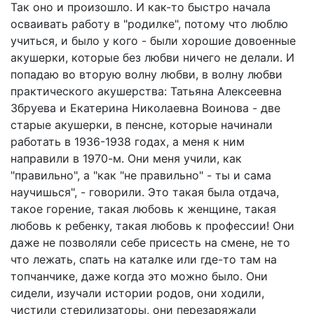
Так оно и произошло. И как-то быстро начала
осваивать работу в "родилке", потому что люблю
учиться, и было у кого - были хорошие довоенные
акушерки, которые без любви ничего не делали. И
попадаю во вторую волну любви, в волну любви
практического акушерства: Татьяна Алексеевна
Збруева и Екатерина Николаевна Воинова - две
старые акушерки, в пенсне, которые начинали
работать в 1936-1938 годах, а меня к ним
направили в 1970-м. Они меня учили, как
"правильно", а "как "не правильно" - ты и сама
научишься", - говорили. Это такая была отдача,
такое горение, такая любовь к женщине, такая
любовь к ребенку, такая любовь к профессии! Они
даже не позволяли себе присесть на смене, не то
что лежать, спать на каталке или где-то там на
топчанчике, даже когда это можно было. Они
сидели, изучали истории родов, они ходили,
чистили стерилизаторы, они перезаряжали